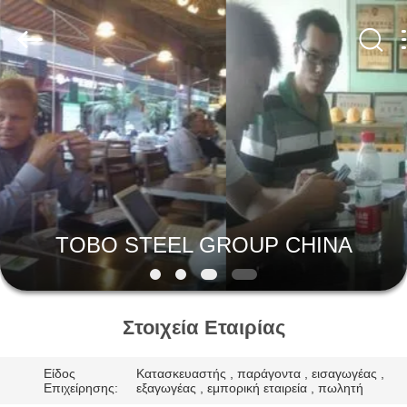
TOBO
STEEL
GROUP
CHINA.
All
Rights
Reserved.
ΣΠΊΤΙ
ΠΡΟΪΌΝΤΑ
ΠΕΡΊΠΟΥ
ΕΜΕΊΣ
TOBO STEEL GROUP CHINA
ΓΎΡΟΣ
ΕΡΓΟΣΤΑΣΊΩΝ
Στοιχεία Εταιρίας
Είδος
Κατασκευαστής , παράγοντα , εισαγωγέας ,
ΠΟΙΟΤΙΚΌΣ
Επιχείρησης:
εξαγωγέας , εμπορική εταιρεία , πωλητή