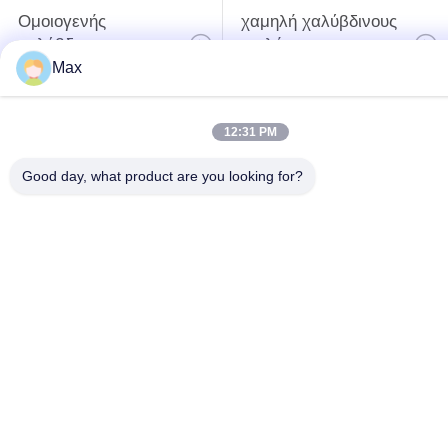
Ομοιογενής
χαμηλή χαλύβδινους
χαλύβδινους
σωλήνες
σωλήνες
θερμοκρασίας
Max
σωλήνας κραμάτων
σωλήνας κραμάτων
12:31 PM
τιτανίου
αργιλίου
Good day, what product are you looking for?
Εγγραφείτε