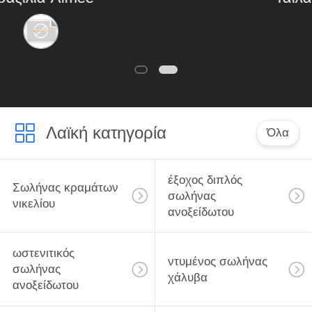
ο αξιόπιστος
συνεργάτης μας
Λαϊκή κατηγορία
Όλα
έξοχος διπλός
Σωλήνας κραμάτων
σωλήνας
νικελίου
ανοξείδωτου
ωστενιτικός
ντυμένος σωλήνας
σωλήνας
χάλυβα
ανοξείδωτου