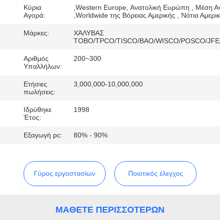
ΈΛΕΓΧΟΣ
Κύρια
,Western Europe, Ανατολική Ευρώπη , Μέση Α
Αγορά:
,Worldwide της Βόρειας Αμερικής , Νότια Αμερι
ΜΑΣ
Μάρκες:
ΧΆΛΥΒΑΣ
TOBO/TPCO/TISCO/BAO/WISCO/POSCO/JFE
ΕΛΆΤΕ
Αριθμός
200~300
ΣΕ
Υπαλλήλων:
ΕΠΑΦΉ
Ετήσιες
3,000,000-10,000,000
πωλήσεις:
ΜΕ
Ιδρύθηκε
1998
Έτος:
ΝΈΑ
Εξαγωγή pc:
80% - 90%
ΠΕΡΙΠΤΏΣΕΙΣ
Γύρος εργοστασίων
Ποιοτικός έλεγχος
SITEMAP
ΜΆΘΕΤΕ ΠΕΡΙΣΣΌΤΕΡΩΝ