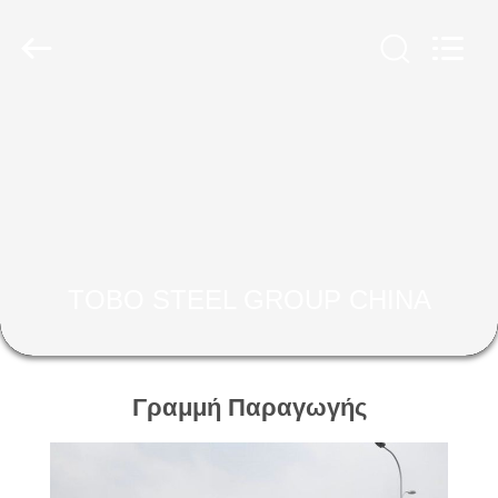
TOBO
STEEL
GROUP
CHINA.
All
Rights
Reserved.
ΣΠΊΤΙ
ΠΡΟΪΌΝΤΑ
ΠΕΡΊΠΟΥ
ΕΜΕΊΣ
TOBO STEEL GROUP CHINA
ΓΎΡΟΣ
ΕΡΓΟΣΤΑΣΊΩΝ
Γραμμή Παραγωγής
ΠΟΙΟΤΙΚΌΣ