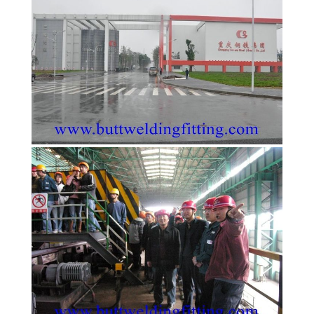
ΈΛΕΓΧΟΣ
ΜΑΣ
ΕΛΆΤΕ
ΣΕ
ΕΠΑΦΉ
ΜΕ
ΝΈΑ
ΠΕΡΙΠΤΏΣΕΙΣ
SITEMAP