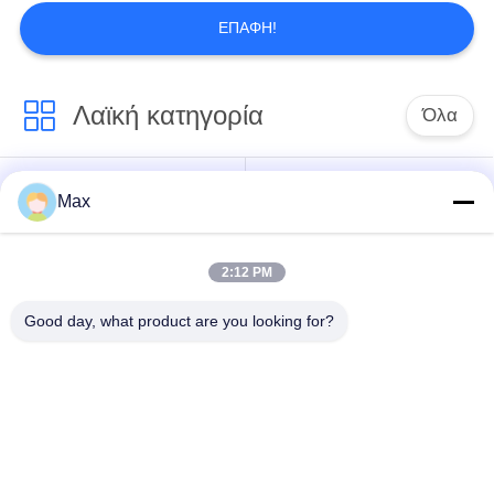
ΕΠΑΦΉ!
Λαϊκή κατηγορία
Όλα
έξοχος διπλός
Max
Σωλήνας κραμάτων
σωλήνας
νικελίου
ανοξείδωτου
2:12 PM
ωστενιτικός
ντυμένος σωλήνας
Good day, what product are you looking for?
σωλήνας
χάλυβα
ανοξείδωτου
Ομοιογενής
χαμηλή χαλύβδινους
χαλύβδινους
σωλήνες
σωλήνες
θερμοκρασίας