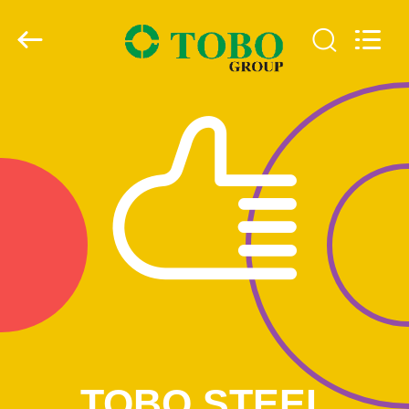
TOBO
STEEL
GROUP
CHINA.
All
Rights
Reserved.
ΣΠΊΤΙ
ΠΡΟΪΌΝΤΑ
ΠΕΡΊΠΟΥ
ΕΜΕΊΣ
ΓΎΡΟΣ
ΕΡΓΟΣΤΑΣΊΩΝ
ΠΟΙΟΤΙΚΌΣ
TOBO STEEL