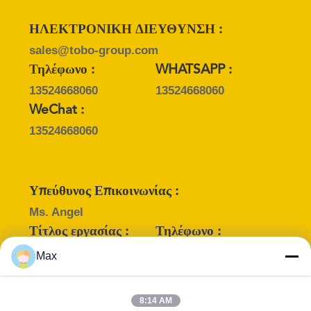
PRIVACY
POLICY
ΗΛΕΚΤΡΟΝΙΚΗ ΔΙΕΥΘΥΝΣΗ :
sales@tobo-group.com
Τηλέφωνο :
WHATSAPP :
13524668060
13524668060
WeChat :
13524668060
Υπεύθυνος Επικοινωνίας :
Ms. Angel
Τίτλος εργασίας :
Τηλέφωνο :
marking Engineer
+8615710108231
Max
WHATSAPP :
WeChat :
+8617717082304
+8617717082304
8:14 AM