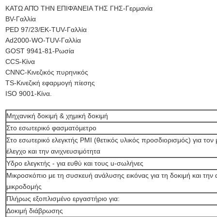
ΚΑΤΩ ΑΠΌ ΤΗΝ ΕΠΙΦΆΝΕΙΑ ΤΗΣ ΓΗΣ-Γερμανία
BV-Γαλλία
PED 97/23/ΕΚ-TUV-Γαλλία
Ad2000-WO-TUV-Γαλλία
GOST 9941-81-Ρωσία
CCS-Κίνα
CNNC-Κινεζικός πυρηνικός
TS-Κινεζική εφαρμογή πίεσης
ISO 9001-Κίνα.
Μηχανική δοκιμή & χημική δοκιμή
Στο εσωτερικό φασματόμετρο
Στο εσωτερικό ελεγκτής PMI (θετικός υλικός προσδιορισμός) για τον
έλεγχο και την ανιχνευσιμότητα
Υδρο ελεγκτής - για ευθύ και τους u-σωλήνες
Μικροσκόπιο με τη συσκευή ανάλυσης εικόνας για τη δοκιμή και την
μικροδομής
Πλήρως εξοπλισμένο εργαστήριο για:
Δοκιμή διάβρωσης