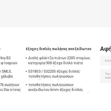
Αφή
υ
έξοχος διπλός σωλήνας ανοξείδωτου
lloy B2
Διπλή φλάντζα πιάτων 2205 στομίων,
 φτυαριών
κατηγορία 900 έξοχο διπλό πιάτο
στομίων ανοξείδωτου
υ SMLS,
S31803 / S32205 έξοχες διπλές
 χάλυβα
τοποθετήσεις σωληνώσεων
22
ανοξείδωτου 304 άνευ ραφής μειωτής
276 σωλήνων
τοποθετήσεις σωληνώσεων
αγκώνων ανοξείδωτου
υ Dia ίντσας
ανοξείδωτου 6mm έξοχες διπλές
UNS31803 F51 καυτές - κυλημένο πιάτο
BA