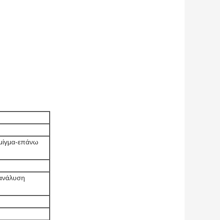
 μίγμα-επάνω
 ανάλυση