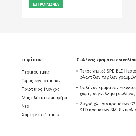
περίπου
Σωλήνας κραμάτων νικελίο
Πετροχημικό SPD BLD Haste
Περίπου εμείς
φλαντζών τυφλών γραμμών
Γύρος εργοστασίων
κραμάτων νικελίου
Σωλήνας κραμάτων νικελίο
Ποιοτικός έλεγχος
χωρίς συγκόλληση σωλήνας
Μας ελάτε σε επαφή με
ASTM Hastelloy C22 B619/6
2 υγρό χλώριο κραμάτων C
Νέα
STD κραμάτων SMLS νικελίο
Χάρτης ιστότοπου
ανθεκτικό