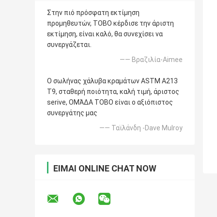
Στην πιό πρόσφατη εκτίμηση
προμηθευτών, TOBO κέρδισε την άριστη
εκτίμηση, είναι καλό, θα συνεχίσει να
συνεργάζεται.
—— Βραζιλία-Aimee
Ο σωλήνας χάλυβα κραμάτων ASTM A213
T9, σταθερή ποιότητα, καλή τιμή, άριστος
serive, ΟΜΆΔΑ TOBO είναι ο αξιόπιστος
συνεργάτης μας
—— Ταϊλάνδη -Dave Mulroy
ΕΊΜΑΙ ONLINE CHAT NOW