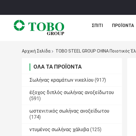
ΣΠΊΤΙ
ΠΡΟΪΌΝΤΑ
Αρχική Σελίδα
TOBO STEEL GROUP CHINA Ποιοτικός Έ
ΌΛΑ ΤΑ ΠΡΟΪΌΝΤΑ
Σωλήνας κραμάτων νικελίου
(917)
έξοχος διπλός σωλήνας ανοξείδωτου
(591)
ωστενιτικός σωλήνας ανοξείδωτου
(174)
ντυμένος σωλήνας χάλυβα
(125)