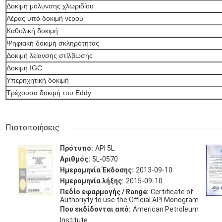
Δοκιμή μόλυνσης χλωριδίου
Αέρας υπό δοκιμή νερού
Καθολική δοκιμή
Ψηφιακή δοκιμή σκληρότητας
Δοκιμή λείανσης στίλβωσης
Δοκιμή IGC
Υπερηχητική δοκιμή
Τρέχουσα δοκιμή του Eddy
Πιστοποιήσεις
Πρότυπο:
API 5L
Αριθμός:
5L-0570
Ημερομηνία Έκδοσης:
2013-09-10
Ημερομηνία λήξης:
2015-09-10
Πεδίο εφαρμογής / Range:
Certificate of
Authoriyty to use the Official API Monogram
Που εκδίδονται από:
American Petroleum
Institute