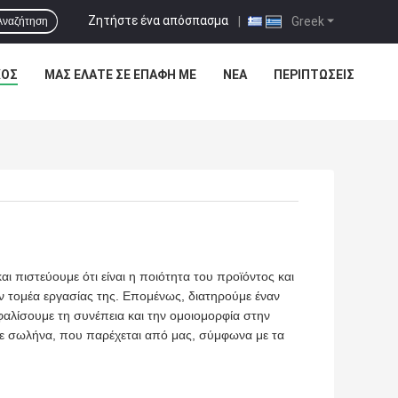
Ζητήστε ένα απόσπασμα
|
Greek
Αναζήτηση
ΧΟΣ
ΜΑΣ ΕΛΆΤΕ ΣΕ ΕΠΑΦΉ ΜΕ
ΝΈΑ
ΠΕΡΙΠΤΏΣΕΙΣ
πιστεύουμε ότι είναι η ποιότητα του προϊόντος και
ν τομέα εργασίας της. Επομένως, διατηρούμε έναν
φαλίσουμε τη συνέπεια και την ομοιομορφία στην
θε σωλήνα, που παρέχεται από μας, σύμφωνα με τα