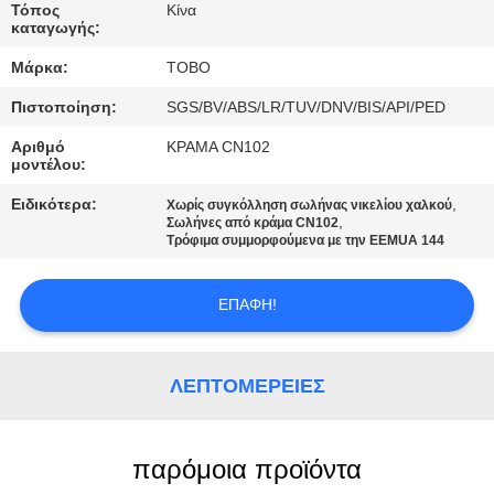
ΈΛΕΓΧΟΣ
Τόπος
Κίνα
καταγωγής:
Μάρκα:
TOBO
ΜΑΣ
ΕΛΆΤΕ
Πιστοποίηση:
SGS/BV/ABS/LR/TUV/DNV/BIS/API/PED
ΣΕ
Αριθμό
ΚΡΑΜΑ CN102
μοντέλου:
ΕΠΑΦΉ
Ειδικότερα:
,
Χωρίς συγκόλληση σωλήνας νικελίου χαλκού
ΜΕ
,
Σωλήνες από κράμα CN102
Τρόφιμα συμμορφούμενα με την EEMUA 144
ΝΈΑ
ΕΠΑΦΉ!
ΠΕΡΙΠΤΏΣΕΙΣ
ΛΕΠΤΟΜΈΡΕΙΕΣ
SITEMAP
παρόμοια προϊόντα