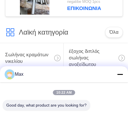
negatibe MOQ:1pcs
βιομηχανικές
ΕΠΙΚΟΙΝΩΝΊΑ
εφαρμογές
Λαϊκή κατηγορία
Όλα
έξοχος διπλός
Σωλήνας κραμάτων
σωλήνας
νικελίου
ανοξείδωτου
Max
ωστενιτικός
ντυμένος σωλήνας
σωλήνας
χάλυβα
10:22 AM
ανοξείδωτου
Good day, what product are you looking for?
Ομοιογενής
χαμηλή χαλύβδινους
χαλύβδινους
σωλήνες
σωλήνες
θερμοκρασίας