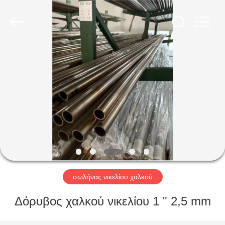
TOBO
STEEL
GROUP
CHINA.
All
Rights
Reserved.
ΣΠΊΤΙ
ΠΡΟΪΌΝΤΑ
ΠΕΡΊΠΟΥ
ΕΜΕΊΣ
ΓΎΡΟΣ
ΕΡΓΟΣΤΑΣΊΩΝ
σωλήνας νικελίου χαλκού
Δόρυβος χαλκού νικελίου 1 " 2,5 mm
ΠΟΙΟΤΙΚΌΣ