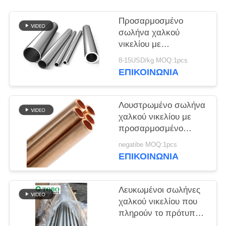
PRIVACY
POLICY
Προσαρμοσμένο
σωλήνα χαλκού
νικελίου με
γυαλισμένο φινίρισμα
8-15USD/kg MOQ:1pcs
σύμφωνα με το
ΕΠΙΚΟΙΝΩΝΊΑ
πρότυπο ASTM
Λουστρωμένο σωλήνα
χαλκού νικελίου με
προσαρμοσμένο
πάχος για
negatibe MOQ:1pcs
αποτελεσματική
ΕΠΙΚΟΙΝΩΝΊΑ
μεταφορά θερμότητας
Λευκωμένοι σωλήνες
χαλκού νικελίου που
πληρούν το πρότυπο
ASTM για