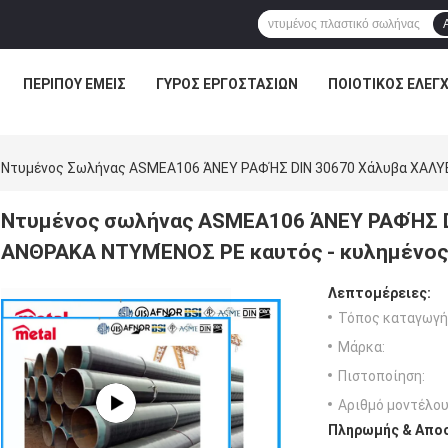
ΠΕΡΊΠΟΥ ΕΜΕΊΣ
ΓΎΡΟΣ ΕΡΓΟΣΤΑΣΊΩΝ
ΠΟΙΟΤΙΚΌΣ ΈΛΕΓ
Ντυμένος Σωλήνας ASMEA106 ΆΝΕΥ ΡΑΦΉΣ DIN 30670 Χάλυβα ΧΑΛΥ
Ντυμένος σωλήνας ASMEA106 ΆΝΕΥ ΡΑΦΉΣ D
ΑΝΘΡΑΚΑ ΝΤΥΜΈΝΟΣ PE καυτός - κυλημένος
Λεπτομέρειες:
Τόπος καταγωγή
Μάρκα:
Πιστοποίηση:
Αριθμό μοντέλου
Πληρωμής & Αποσ