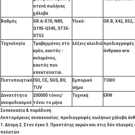
στενά σωλήνας
χάλυβα
Βαθμός
GR.A-X70, N80,
Υλικό:
GR.B, X42, X52,
Q195-Q345, ST35-
ST52
Τεχνολογία
Τραβηγμένος στο
λέξεις κλειδιά
προδιαγραφές
κρύο, καυτός -
άνθρακα erw
κυλημένος,
καυτός που
επεκτείνεται
Πιστοποιητικό
ISO, CE, SGS, BV,
Εμπορικό
TOBO
TUV
σήμα
Δυνατότητα
200000 τόνος/
Τεχνική
ERW
ανεφοδιασμού
τόνοι το μήνα
Συσκευασία & παράδοση
Λεπτομέρειες συσκευασίας: προδιαγραφές σωλήνων χάλυβα άνθ
1. Δέσμη 2. Στον όγκο 3. Προστάτης ακρών και στις δύο πλευρές
πελατών