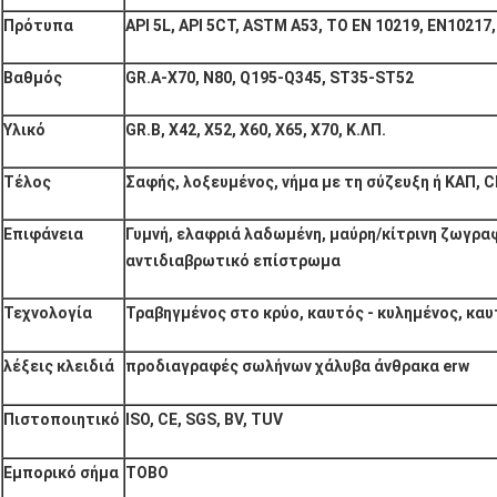
Πρότυπα
API 5L, API 5CT, ASTM A53, ΤΟ EN 10219, EN10217,
Βαθμός
GR.A-X70, N80, Q195-Q345, ST35-ST52
Υλικό
GR.B, X42, X52, X60, X65, X70, Κ.ΛΠ.
Τέλος
Σαφής, λοξευμένος, νήμα με τη σύζευξη ή ΚΑΠ, C
Επιφάνεια
Γυμνή, ελαφριά λαδωμένη, μαύρη/κίτρινη ζωγρα
αντιδιαβρωτικό επίστρωμα
Τεχνολογία
Τραβηγμένος στο κρύο, καυτός - κυλημένος, κα
λέξεις κλειδιά
προδιαγραφές σωλήνων χάλυβα άνθρακα erw
Πιστοποιητικό
ISO, CE, SGS, BV, TUV
Εμπορικό σήμα
TOBO