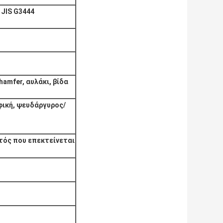
 JIS G3444
hamfer, αυλάκι, βίδα
φική, ψευδάργυρος/
υτός που επεκτείνεται