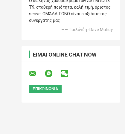
Ο σωλήνας χάλυβα κραμάτων ASTM A213
T9, σταθερή ποιότητα, καλή τιμή, άριστος
serive, ΟΜΆΔΑ TOBO είναι ο αξιόπιστος
συνεργάτης μας
—— Ταϊλάνδη -Dave Mulroy
ΕΊΜΑΙ ONLINE CHAT NOW