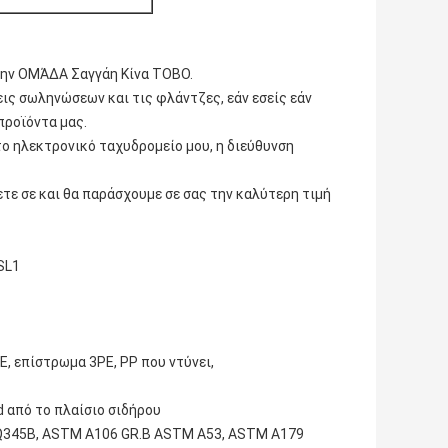
ό την ΟΜΆΔΑ Σαγγάη Κίνα TOBO.
ις σωληνώσεων και τις φλάντζες, εάν εσείς εάν
προϊόντα μας.
το ηλεκτρονικό ταχυδρομείο μου, η διεύθυνση
ετε σε και θα παράσχουμε σε σας την καλύτερη τιμή
SL1
, επίστρωμα 3PE, PP που ντύνει,
d από το πλαίσιο σιδήρου
5, Q345B, ASTM A106 GR.B ASTM A53, ASTM A179