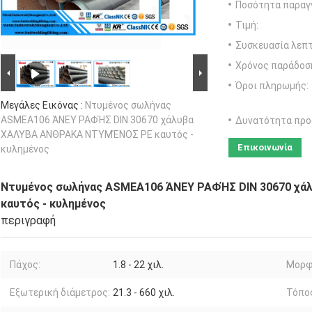
Ποσότητα παραγγ
Τιμή:
Συσκευασία λεπτ
Χρόνος παράδοσ
Όροι πληρωμής:
Μεγάλες Εικόνας :
Ντυμένος σωλήνας
ASMEA106 ΆΝΕΥ ΡΑΦΉΣ DIN 30670 χάλυβα
Δυνατότητα προ
ΧΑΛΥΒΑ ΑΝΘΡΑΚΑ ΝΤΥΜΈΝΟΣ PE καυτός -
Επικοινωνία
κυλημένος
Ντυμένος σωλήνας ASMEA106 ΆΝΕΥ ΡΑΦΉΣ DIN 30670 χ
καυτός - κυλημένος
περιγραφή
Πάχος:
1.8 - 22 χιλ.
Μορφ
Εξωτερική διάμετρος:
21.3 - 660 χιλ.
Τόπο