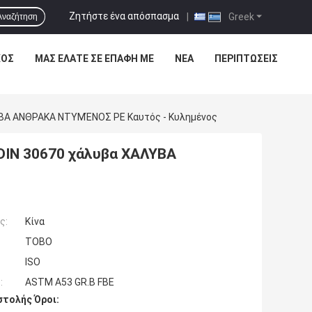
Ζητήστε ένα απόσπασμα
|
Greek
Αναζήτηση
ΧΟΣ
ΜΑΣ ΕΛΆΤΕ ΣΕ ΕΠΑΦΉ ΜΕ
ΝΈΑ
ΠΕΡΙΠΤΏΣΕΙΣ
ΒΑ ΑΝΘΡΑΚΑ ΝΤΥΜΈΝΟΣ PE Καυτός - Κυλημένος
IN 30670 χάλυβα ΧΑΛΥΒΑ
ς:
Κίνα
TOBO
ISO
:
ASTM A53 GR.B FBE
τολής Όροι: