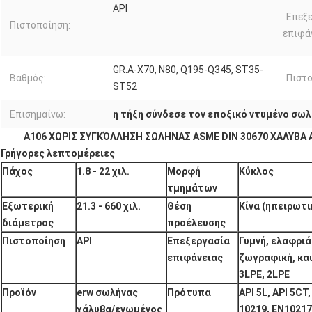
API
Επεξ
Πιστοποίηση:
επιφά
GR.A-X70, N80, Q195-Q345, ST35-
Βαθμός:
Πιστο
ST52
Επισημαίνω:
η τήξη σύνδεσε τον εποξικό ντυμένο σω
A106 ΧΩΡΙΣ ΣΥΓΚΌΛΛΗΣΗ ΣΩΛΗΝΑΣ ASME DIN 30670 ΧΑΛΥΒΑ
Γρήγορες λεπτομέρειες
Πάχος
1.8 - 22 χιλ.
Μορφή
Κύκλος
τμημάτων
Εξωτερική
21.3 - 660 χιλ.
Θέση
Κίνα (ηπειρωτι
διάμετρος
προέλευσης
Πιστοποίηση
API
Επεξεργασία
Γυμνή, ελαφρι
επιφάνειας
ζωγραφική, κα
3LPE, 2LPE
Προϊόν
erw σωλήνας
Πρότυπα
API 5L, API 5CT
χάλυβα/ενωμένος
10219, EN10217