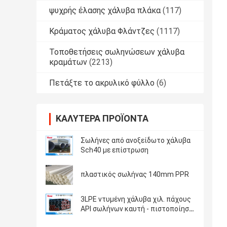
ψυχρής έλασης χάλυβα πλάκα
(117)
Κράματος χάλυβα Φλάντζες
(1117)
Τοποθετήσεις σωληνώσεων χάλυβα
κραμάτων
(2213)
Πετάξτε το ακρυλικό φύλλο
(6)
ΚΑΛΎΤΕΡΑ ΠΡΟΪΌΝΤΑ
Σωλήνες από ανοξείδωτο χάλυβα
Sch40 με επίστρωση
πλαστικός σωλήνας 140mm PPR
3LPE ντυμένη χάλυβα χιλ. πάχους
API σωλήνων καυτή - πιστοποίηση
κυλημένων 1,8 - 22