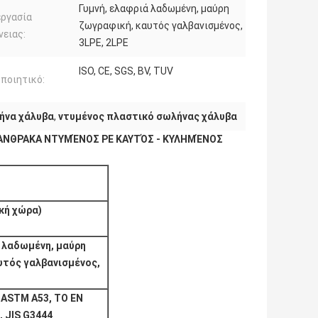
Γυμνή, ελαφριά λαδωμένη, μαύρη
εργασία
ζωγραφική, καυτός γαλβανισμένος,
νειας:
3LPE, 2LPE
ISO, CE, SGS, BV, TUV
ποιητικό:
λήνα χάλυβα
,
ντυμένος πλαστικό σωλήνας χάλυβα
 ΑΝΘΡΑΚΑ ΝΤΥΜΈΝΟΣ PE ΚΑΥΤΌΣ - ΚΥΛΗΜΈΝΟΣ
κή χώρα)
ά λαδωμένη, μαύρη
υτός γαλβανισμένος,
, ASTM A53, ΤΟ EN
, JIS G3444