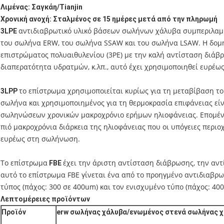
Λιμένας: Σαγκάη/Tianjin
Χρονική ανοχή: Σταλμένος σε 15 ημέρες μετά από την πληρωμή
αντιδιαβρωτικό υλικό βάσεων σωλήνων χάλυβα συμπεριλαμ
3LPE
του σωλήνα ERW, του σωλήνα SSAW και του σωλήνα LSAW. Η δομή
επιστρώματος πολυαιθυλενίου (3PE) με την καλή αντίσταση διάβρω
διαπερατότητα υδρατμών, κ.λπ., αυτό έχει χρησιμοποιηθεί ευρέω
το επίστρωμα χρησιμοποιείται κυρίως για τη μεταβίβαση τ
3LPP
σωλήνα και χρησιμοποιημένος για τη θερμοκρασία επιφάνειας εί
σωληνώσεων χρονικών μακροχρόνιο ερήμων ηλιοφάνειας. Επομένω
πιό μακροχρόνια διάρκεια της ηλιοφάνειας που οι υπόγειες περιοχ
ευρέως στη σωλήνωση.
Το επίστρωμα
έχει την άριστη αντίσταση διάβρωσης, την αντ
FBE
αυτό το επίστρωμα FBE γίνεται ένα από το προηγμένο αντιδιαβρ
τύπος (πάχος: 300 σε 400um) και τον ενισχυμένο τύπο (πάχος: 400
Λεπτομέρειες προϊόντων
Προϊόν
erw σωλήνας χάλυβα/ενωμένος στενά σωλήνας 