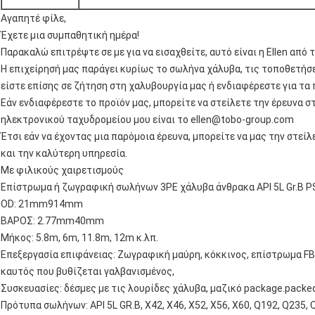
Αγαπητέ φίλε,
Έχετε μια συμπαθητική ημέρα!
Παρακαλώ επιτρέψτε σε με για να εισαχθείτε, αυτό είναι η Ellen απ
Η επιχείρησή μας παράγει κυρίως το σωλήνα χάλυβα, τις τοποθετήσε
είστε επίσης σε ζήτηση στη χαλυβουργία μας ή ενδιαφέρεστε για τα 
Εάν ενδιαφέρεστε το προϊόν μας, μπορείτε να στείλετε την έρευνα σ
ηλεκτρονικού ταχυδρομείου μου είναι το ellen@tobo-group.com
Έτσι εάν να έχοντας μια παρόμοια έρευνα, μπορείτε να μας την στείλ
και την καλύτερη υπηρεσία.
Με φιλικούς χαιρετισμούς
Επίστρωμα ή ζωγραφική σωλήνων 3PE χάλυβα άνθρακα API 5L Gr.B P
OD: 21mm914mm
ΒΑΡΟΣ: 2.77mm40mm
Μήκος: 5.8m, 6m, 11.8m, 12m κ.λπ.
Επεξεργασία επιφάνειας: Ζωγραφική μαύρη, κόκκινος, επίστρωμα FBE
καυτός που βυθίζεται γαλβανισμένος,
Συσκευασίες: δέσμες με τις λουρίδες χάλυβα, μαζικό package.packe
Πρότυπα σωλήνων: API 5L GR.B, X42, X46, X52, X56, X60, Q192, Q23