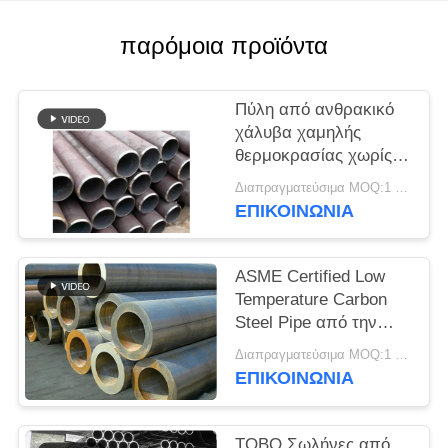
PRIVACY
POLICY
παρόμοια προϊόντα
Πύλη από ανθρακικό
χάλυβα χαμηλής
θερμοκρασίας χωρίς
συγκόλληση TOBO
Διαπραγματεύσιμα MOQ:1 τεμ
ASME
ΕΠΙΚΟΙΝΩΝΊΑ
ASME Certified Low
Temperature Carbon
Steel Pipe από την
TOBO για κρυογονική
Διαπραγματεύσιμα MOQ:1 τεμ
και ψυχρή
ΕΠΙΚΟΙΝΩΝΊΑ
εξυπηρέτηση
TOBO Σωλήνες από