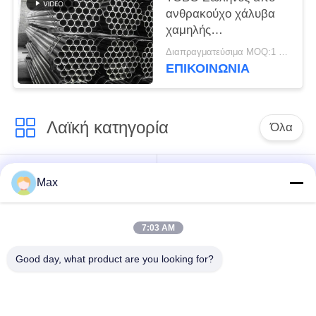
ανθρακούχο χάλυβα
χαμηλής
θερμοκρασίας για
Διαπραγματεύσιμα MOQ:1 τεμ
κρυογονικές
ΕΠΙΚΟΙΝΩΝΊΑ
εφαρμογές |
Συμμόρφωση με
ASME
Λαϊκή κατηγορία
Όλα
έξοχος διπλός
Σωλήνας κραμάτων
Max
σωλήνας
νικελίου
ανοξείδωτου
7:03 AM
ωστενιτικός
ντυμένος σωλήνας
Good day, what product are you looking for?
σωλήνας
χάλυβα
ανοξείδωτου