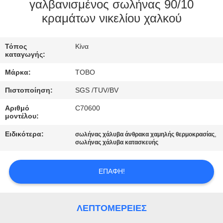
ΈΛΕΓΧΟΣ
γαλβανισμένος σωλήνας 90/10
κραμάτων νικελίου χαλκού
ΜΑΣ
Τόπος
Κίνα
ΕΛΆΤΕ
καταγωγής:
ΣΕ
Μάρκα:
TOBO
ΕΠΑΦΉ
Πιστοποίηση:
SGS /TUV/BV
ΜΕ
Αριθμό
C70600
μοντέλου:
ΝΈΑ
Ειδικότερα:
,
σωλήνας χάλυβα άνθρακα χαμηλής θερμοκρασίας
σωλήνας χάλυβα κατασκευής
ΠΕΡΙΠΤΏΣΕΙΣ
ΕΠΑΦΉ!
SITEMAP
ΛΕΠΤΟΜΈΡΕΙΕΣ