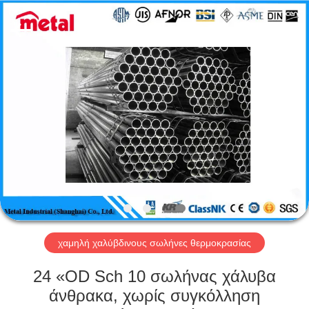
TOBO
STEEL
GROUP
CHINA.
All
Rights
Reserved.
ΣΠΊΤΙ
ΠΡΟΪΌΝΤΑ
ΠΕΡΊΠΟΥ
ΕΜΕΊΣ
ΓΎΡΟΣ
ΕΡΓΟΣΤΑΣΊΩΝ
χαμηλή χαλύβδινους σωλήνες θερμοκρασίας
24 «OD Sch 10 σωλήνας χάλυβα
ΠΟΙΟΤΙΚΌΣ
άνθρακα, χωρίς συγκόλληση