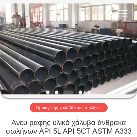
TOBO
STEEL
GROUP
CHINA.
All
Rights
Reserved.
ΣΠΊΤΙ
ΠΡΟΪΌΝΤΑ
ΠΕΡΊΠΟΥ
ΕΜΕΊΣ
ΓΎΡΟΣ
ΕΡΓΟΣΤΑΣΊΩΝ
Ομοιογενής χαλύβδινους σωλήνες
Άνευ ραφής υλικό χάλυβα άνθρακα
ΠΟΙΟΤΙΚΌΣ
σωλήνων API 5L API 5CT ASTM A333