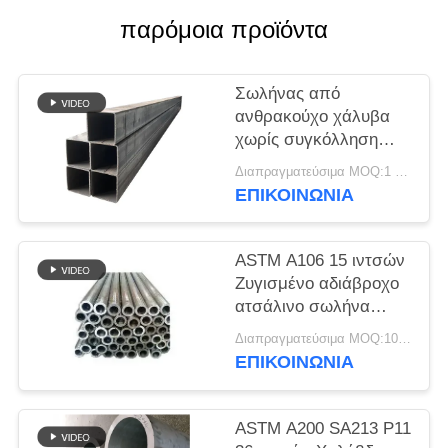
PRIVACY
παρόμοια προϊόντα
POLICY
Σωλήνας από
ανθρακούχο χάλυβα
χωρίς συγκόλληση
TOBO ASTM/ASME –
Διαπραγματεύσιμα MOQ:1 τεμ
Μεγάλης διαμέτρου &
ΕΠΙΚΟΙΝΩΝΊΑ
Υψηλής αντοχής για
Βιομηχανικούς
Αγωγούς
ASTM A106 15 ιντσών
Ζυγισμένο αδιάβροχο
ατσάλινο σωλήνα
SCH20 Υψηλή αντοχή
Διαπραγματεύσιμα MOQ:10 τεμ
ΕΠΙΚΟΙΝΩΝΊΑ
ASTM A200 SA213 P11