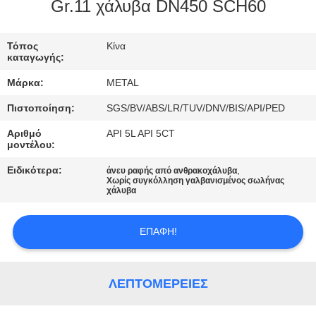
ΈΛΕΓΧΟΣ
Gr.11 χάλυβα DN450 SCH60
ΜΑΣ
Τόπος
Κίνα
καταγωγής:
ΕΛΆΤΕ
Μάρκα:
METAL
ΣΕ
Πιστοποίηση:
SGS/BV/ABS/LR/TUV/DNV/BIS/API/PED
ΕΠΑΦΉ
Αριθμό
API 5L API 5CT
ΜΕ
μοντέλου:
Ειδικότερα:
,
άνευ ραφής από ανθρακοχάλυβα
Χωρίς συγκόλληση γαλβανισμένος σωλήνας
ΝΈΑ
χάλυβα
ΠΕΡΙΠΤΏΣΕΙΣ
ΕΠΑΦΉ!
SITEMAP
ΛΕΠΤΟΜΈΡΕΙΕΣ