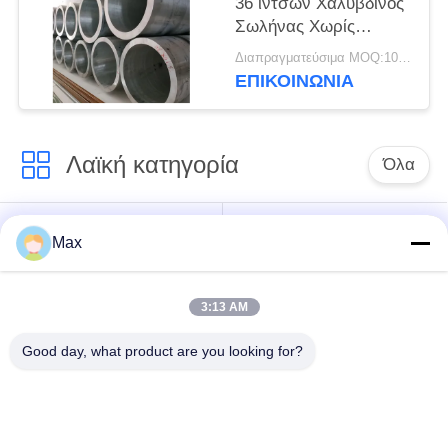
36 ιντσών Χαλύβδινος
Σωλήνας Χωρίς
Συγκόλληση
Διαπραγματεύσιμα MOQ:10 τεμ
Γαλβανισμένος SCH40
ΕΠΙΚΟΙΝΩΝΊΑ
Λαϊκή κατηγορία
Όλα
έξοχος διπλός
Σωλήνας κραμάτων
Max
σωλήνας
νικελίου
ανοξείδωτου
3:13 AM
ωστενιτικός
ντυμένος σωλήνας
Good day, what product are you looking for?
σωλήνας
χάλυβα
ανοξείδωτου
Ομοιογενής
χαμηλή χαλύβδινους