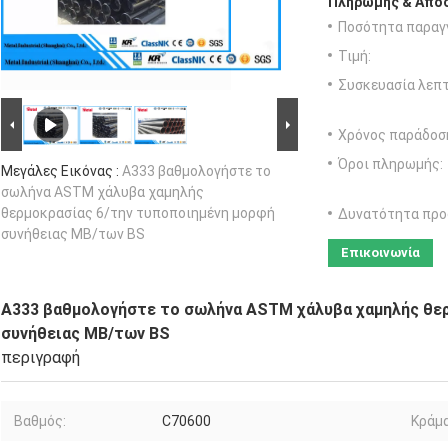
Πληρωμής & Αποσ
Ποσότητα παραγγ
Τιμή:
Συσκευασία λεπτ
Χρόνος παράδοσ
Όροι πληρωμής:
Μεγάλες Εικόνας :
A333 βαθμολογήστε το
σωλήνα ASTM χάλυβα χαμηλής
θερμοκρασίας 6/την τυποποιημένη μορφή
Δυνατότητα προ
συνήθειας ΜΒ/των BS
Επικοινωνία
A333 βαθμολογήστε το σωλήνα ASTM χάλυβα χαμηλής θερ
συνήθειας ΜΒ/των BS
περιγραφή
Βαθμός:
C70600
Κράμα