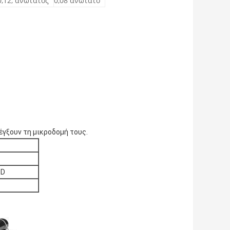
0,12, ανώτατος
0,08 ανώτατο
λέγξουν τη μικροδομή τους.
ED