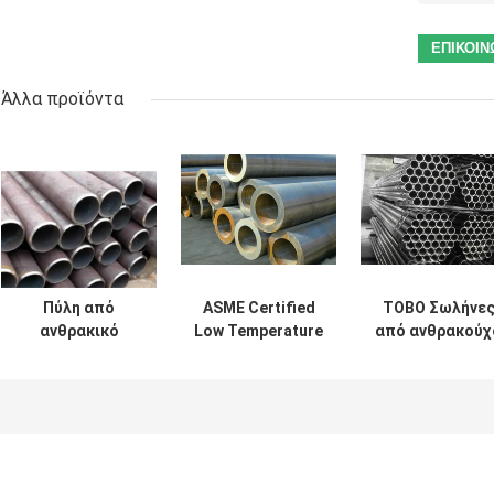
Άλλα προϊόντα
Πύλη από
ASME Certified
TOBO Σωλήνε
ανθρακικό
Low Temperature
από ανθρακούχ
χάλυβα χαμηλής
Carbon Steel Pipe
χάλυβα χαμηλή
θερμοκρασίας
από την TOBO
θερμοκρασίας
χωρίς
για κρυογονική
για κρυογονικέ
συγκόλληση
και ψυχρή
εφαρμογές |
TOBO ASME
εξυπηρέτηση
Συμμόρφωση μ
ASME