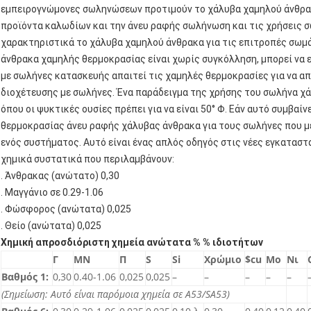
εμπειρογνώμονες σωληνώσεων προτιμούν το χάλυβα χαμηλού άνθρακ
προϊόντα καλωδίων και την άνευ ραφής σωλήνωση και τις χρήσεις 
χαρακτηριστικά το χάλυβα χαμηλού άνθρακα για τις επιτροπές σωμ
άνθρακα χαμηλής θερμοκρασίας είναι χωρίς συγκόλληση, μπορεί να 
με σωλήνες κατασκευής απαιτεί τις χαμηλές θερμοκρασίες για να α
διοχέτευσης με σωλήνες. Ένα παράδειγμα της χρήσης του σωλήνα χ
όπου οι ψυκτικές ουσίες πρέπει για να είναι 50° Φ. Εάν αυτό συμβαί
θερμοκρασίας άνευ ραφής χάλυβας άνθρακα για τους σωλήνες που μ
ενός συστήματος. Αυτό είναι ένας απλός οδηγός στις νέες εγκατασ
χημικά συστατικά που περιλαμβάνουν:
. Άνθρακας (ανώτατο) 0,30
. Μαγγάνιο σε 0.29-1.06
. Φώσφορος (ανώτατα) 0,025
. Θείο (ανώτατα) 0,025
Χημική απροσδιόριστη χημεία ανώτατα % % ιδιοτήτων
Γ
ΜΝ
Π
S
Si
Χρώμιο
$cu
Mo
Νι
Βαθμός 1:
0,30
0.40-1.06
0,025
0,025
–
–
–
–
–
(Σημείωση: Αυτό είναι παρόμοια χημεία σε A53/SA53)