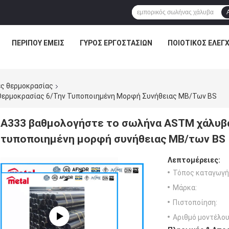
ΠΕΡΊΠΟΥ ΕΜΕΊΣ
ΓΎΡΟΣ ΕΡΓΟΣΤΑΣΊΩΝ
ΠΟΙΟΤΙΚΌΣ ΈΛΕΓ
ς θερμοκρασίας
Θερμοκρασίας 6/την Τυποποιημένη Μορφή Συνήθειας ΜΒ/των BS
A333 βαθμολογήστε το σωλήνα ASTM χάλυβα
τυποποιημένη μορφή συνήθειας ΜΒ/των BS
Λεπτομέρειες:
Τόπος καταγωγή
Μάρκα:
Πιστοποίηση:
Αριθμό μοντέλου