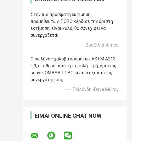
Στην πιό πρόσφατη εκτίμηση
προμηθευτών, TOBO κέρδισε την άριστη
εκτίμηση, είναι καλό, θα συνεχίσει να
συνεργάζεται.
—— Βραζιλία-Aimee
Ο σωλήνας χάλυβα κραμάτων ASTM A213
T9, σταθερή ποιότητα, καλή τιμή, άριστος
serive, ΟΜΆΔΑ TOBO είναι ο αξιόπιστος
συνεργάτης μας
—— Ταϊλάνδη -Dave Mulroy
ΕΊΜΑΙ ONLINE CHAT NOW