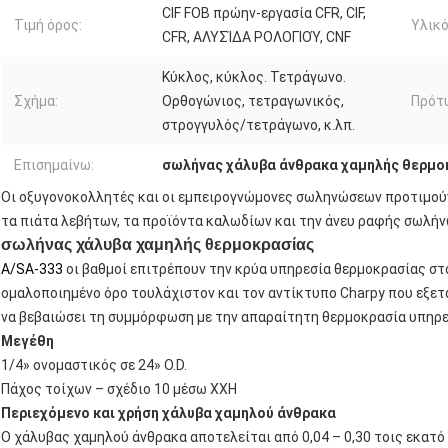
CIF FOB πρώην-εργασία CFR, CIF,
Τιμή όρος:
Υλικό
CFR, ΑΛΥΣΊΔΑ ΡΟΛΟΓΙΟΎ, CNF
Κύκλος, κύκλος. Τετράγωνο.
Σχήμα:
Ορθογώνιος, τετραγωνικός,
Πρότ
στρογγυλός/τετράγωνο, κ.λπ.
Επισημαίνω:
σωλήνας χάλυβα άνθρακα χαμηλής θερμο
Οι οξυγονοκολλητές και οι εμπειρογνώμονες σωληνώσεων προτιμού
τα πιάτα λεβήτων, τα προϊόντα καλωδίων και την άνευ ραφής σωλήν
σωλήνας χάλυβα χαμηλής θερμοκρασίας
A/SA-333
οι βαθμοί επιτρέπουν την κρύα υπηρεσία θερμοκρασίας στο
ομαλοποιημένο όρο τουλάχιστον και τον αντίκτυπο Charpy που εξετά
να βεβαιώσει τη συμμόρφωση με την απαραίτητη θερμοκρασία υπηρε
Μεγέθη
1/4» ονομαστικός σε 24» O.D.
Πάχος τοίχων – σχέδιο 10 μέσω XXH
Περιεχόμενο και χρήση χάλυβα χαμηλού άνθρακα
Ο χάλυβας χαμηλού άνθρακα αποτελείται από 0,04 – 0,30 τοις εκατό