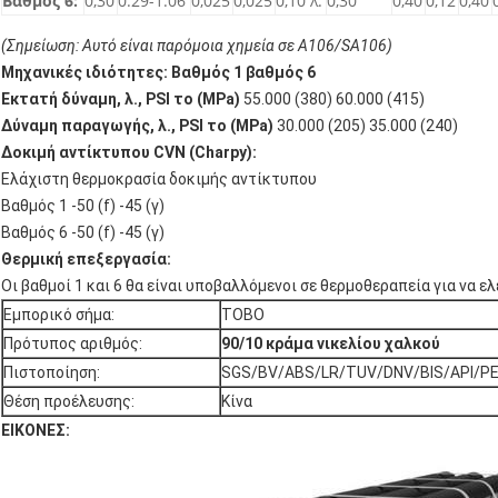
Βαθμός 6:
0,30
0.29-1.06
0,025
0,025
0,10 λ.
0,30
0,40
0,12
0,40
(Σημείωση: Αυτό είναι παρόμοια χημεία σε A106/SA106)
Μηχανικές ιδιότητες: Βαθμός 1 βαθμός 6
Εκτατή δύναμη, λ., PSI το (MPa)
55.000 (380) 60.000 (415)
Δύναμη παραγωγής, λ., PSI το (MPa)
30.000 (205) 35.000 (240)
Δοκιμή αντίκτυπου CVN (Charpy):
Ελάχιστη θερμοκρασία δοκιμής αντίκτυπου
Βαθμός 1 -50 (f) -45 (γ)
Βαθμός 6 -50 (f) -45 (γ)
Θερμική επεξεργασία:
Οι βαθμοί 1 και 6 θα είναι υποβαλλόμενοι σε θερμοθεραπεία για να ε
Εμπορικό σήμα:
TOBO
Πρότυπος αριθμός:
90/10 κράμα νικελίου χαλκού
Πιστοποίηση:
SGS/BV/ABS/LR/TUV/DNV/BIS/API/P
Θέση προέλευσης:
Κίνα
ΕΙΚΟΝΕΣ: