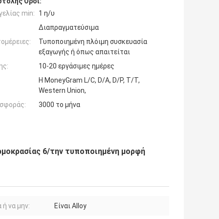
τολής Όροι:
ελίας min:
1 η/υ
Διαπραγματεύσιμα
ομέρειες:
Τυποποιημένη πλόιμη συσκευασία
εξαγωγής ή όπως απαιτείται
ης:
10-20 εργάσιμες ημέρες
Η MoneyGram L/C, D/A, D/P, T/T,
Western Union,
σφοράς:
3000 το μήνα
μοκρασίας 6/την τυποποιημένη μορφή
 ή να μην:
Είναι Alloy