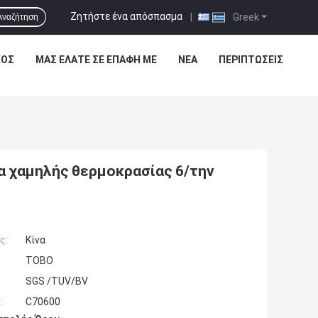
Ζητήστε ένα απόσπασμα
|
Greek
Αναζήτηση
ΧΟΣ
ΜΑΣ ΕΛΆΤΕ ΣΕ ΕΠΑΦΉ ΜΕ
ΝΈΑ
ΠΕΡΙΠΤΏΣΕΙΣ
 χαμηλής θερμοκρασίας 6/την
ς:
Κίνα
TOBO
SGS /TUV/BV
:
C70600