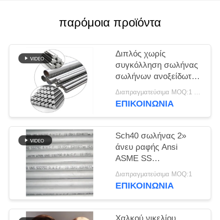
PRIVACY
POLICY
παρόμοια προϊόντα
Διπλός χωρίς
συγκόλληση σωλήνας
σωλήνων ανοξείδωτου
32760 για την
Διαπραγματεύσιμα MOQ:1 PC
ανταλλαγή θερμότητας
ΕΠΙΚΟΙΝΩΝΊΑ
Sch40 σωλήνας 2»
άνευ ραφής Ansi
ASME SS
υδροσωλήνων
Διαπραγματεύσιμα MOQ:1
σωλήνων ανοξείδωτου
ΕΠΙΚΟΙΝΩΝΊΑ
32750
Χαλκού νικελίου