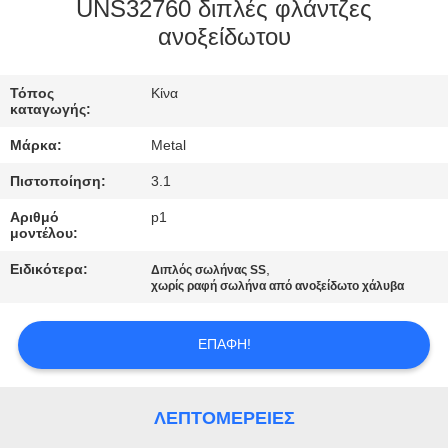
ΈΛΕΓΧΟΣ
UNS32760 διπλές φλάντζες
ανοξείδωτου
ΜΑΣ
Τόπος
Κίνα
ΕΛΆΤΕ
καταγωγής:
ΣΕ
Μάρκα:
Metal
ΕΠΑΦΉ
Πιστοποίηση:
3.1
ΜΕ
Αριθμό
p1
μοντέλου:
ΝΈΑ
Ειδικότερα:
,
Διπλός σωλήνας SS
χωρίς ραφή σωλήνα από ανοξείδωτο χάλυβα
ΠΕΡΙΠΤΏΣΕΙΣ
ΕΠΑΦΉ!
SITEMAP
ΛΕΠΤΟΜΈΡΕΙΕΣ