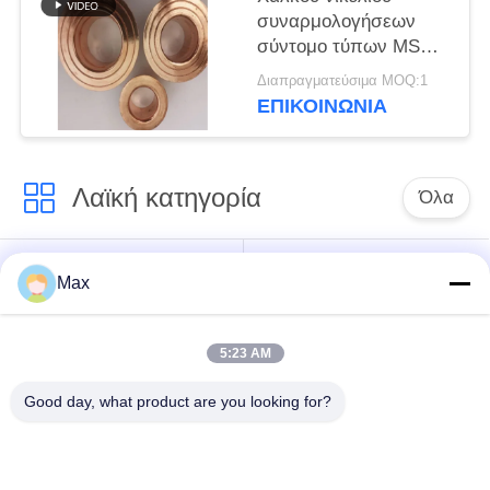
συναρμολογήσεων
σύντομο τύπων MSS
Sp43 C70600 τέλος
Διαπραγματεύσιμα MOQ:1
στελεχών
ΕΠΙΚΟΙΝΩΝΊΑ
περιτυλίξεων κοινό
Λαϊκή κατηγορία
Όλα
έξοχος διπλός
Σωλήνας κραμάτων
Max
σωλήνας
νικελίου
ανοξείδωτου
5:23 AM
ωστενιτικός
ντυμένος σωλήνας
Good day, what product are you looking for?
σωλήνας
χάλυβα
ανοξείδωτου