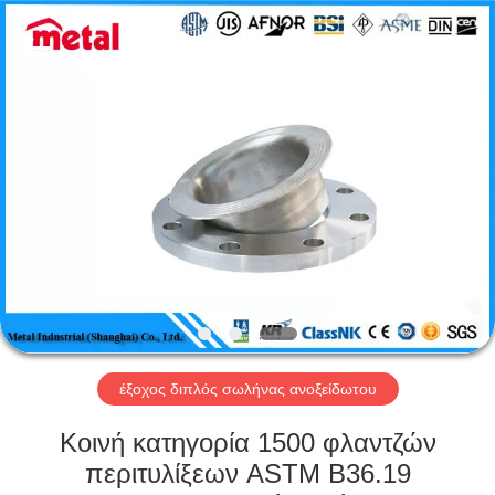
TOBO
STEEL
GROUP
CHINA.
All
Rights
Reserved.
ΣΠΊΤΙ
ΠΡΟΪΌΝΤΑ
ΠΕΡΊΠΟΥ
ΕΜΕΊΣ
ΓΎΡΟΣ
ΕΡΓΟΣΤΑΣΊΩΝ
έξοχος διπλός σωλήνας ανοξείδωτου
Κοινή κατηγορία 1500 φλαντζών
ΠΟΙΟΤΙΚΌΣ
περιτυλίξεων ASTM B36.19