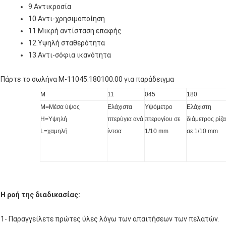
9.Αντικροσία
10.Αντι-χρησιμοποίηση
11.Μικρή αντίσταση επαφής
12.Υψηλή σταθερότητα
13.Αντι-σόφια ικανότητα
Πάρτε το σωλήνα M-11045.180100.00 για παράδειγμα
Μ
11
045
180
M=Μέσα ύψος
Ελάχιστα
Υψόμετρο
Ελάχιστη
H=Υψηλή
πτερύγια ανά
πτερυγίου σε
διάμετρος ρίζα
L=χαμηλή
ίντσα
1/10 mm
σε 1/10 mm
Η ροή της διαδικασίας:
1- Παραγγείλετε πρώτες ύλες λόγω των απαιτήσεων των πελατών.