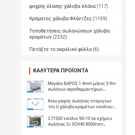
ψυχρής έλασης χάλυβα πλάκα
(117)
Κράματος χάλυβα Φλάντζες
(1139)
Τοποθετήσεις σωληνώσεων χάλυβα
κραμάτων
(2252)
Πετάξτε το ακρυλικό φύλλο
(6)
ΚΑΛΎΤΕΡΑ ΠΡΟΪΌΝΤΑ
Μεγάλο ΒΑΡΟΣ 1.4mm μήκος 3.9m
σωλήνων αεροθερμαντήρων
λεβήτων επιφάνειας θερμικής
αγωγιμότητας εκτεταμένο
Άνευ ραφής σωλήνας πτερυγίων
του U χάλυβα κραμάτων νικελίου
σωλήνας 825 1/2» SCH40 κάμψεων
του U καυτός - κυλημένος
C71500 νικέλιο 90/10 σε σχήμα υ
σωλήνας 2» SCH40 8000mm
χαλκού μετάλλων για τη σύνδεση