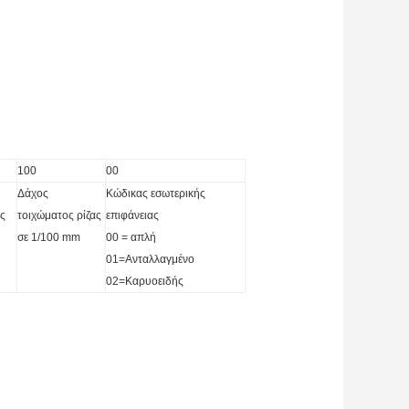
100
00
Δάχος
Κώδικας εσωτερικής
ς
τοιχώματος ρίζας
επιφάνειας
σε 1/100 mm
00 = απλή
01=Ανταλλαγμένο
02=Καρυοειδής