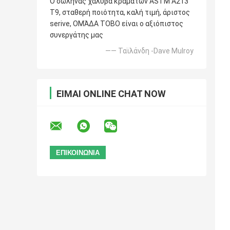
Ο σωλήνας χάλυβα κραμάτων ASTM A213
T9, σταθερή ποιότητα, καλή τιμή, άριστος
serive, ΟΜΆΔΑ TOBO είναι ο αξιόπιστος
συνεργάτης μας
—— Ταϊλάνδη -Dave Mulroy
ΕΊΜΑΙ ONLINE CHAT NOW