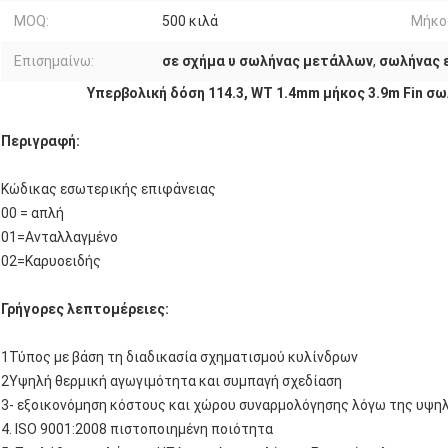
MOQ:
500 κιλά
Μήκο
Επισημαίνω:
σε σχήμα υ σωλήνας μετάλλων
,
σωλήνας 
Υπερβολική δόση 114.3, WT 1.4mm μήκος 3.9m Fin σ
Περιγραφή:
Κώδικας εσωτερικής επιφάνειας
00 = απλή
01=Ανταλλαγμένο
02=Καρυοειδής
Γρήγορες λεπτομέρειες:
1Τύπος με βάση τη διαδικασία σχηματισμού κυλίνδρων
2Υψηλή θερμική αγωγιμότητα και συμπαγή σχεδίαση
3- εξοικονόμηση κόστους και χώρου συναρμολόγησης λόγω της υψ
4. ISO 9001:2008 πιστοποιημένη ποιότητα