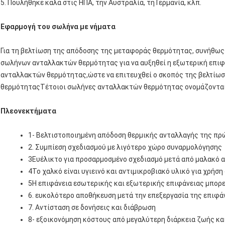
5. Πουλήθηκε καλά στις ΗΠΑ, την Αυστραλία, τη Γερμανία, κλπ.
Εφαρμογή του σωλήνα με νήματα
Για τη βελτίωση της απόδοσης της μεταφοράς θερμότητας, συνήθως
σωλήνων ανταλλακτών θερμότητας για να αυξηθεί η εξωτερική επιφ
ανταλλακτών θερμότητας,ώστε να επιτευχθεί ο σκοπός της βελτίω
θερμότηταςΤέτοιοι σωλήνες ανταλλακτών θερμότητας ονομάζοντα
Πλεονεκτήματα
1- Βελτιστοποιημένη απόδοση θερμικής ανταλλαγής της πρώ
2. Συμπίεση σχεδιασμού με λιγότερο χώρο συναρμολόγησης
3Ευέλικτο για προσαρμοσμένο σχεδιασμό μετά από μαλακό
4Το χαλκό είναι υγιεινό και αντιμικροβιακό υλικό για χρήσ
5Η επιφάνεια εσωτερικής και εξωτερικής επιφάνειας μπορεί
6. ευκολότερο αποθήκευση μετά την επεξεργασία της επιφά
7. Αντίσταση σε δονήσεις και διάβρωση
8- εξοικονόμηση κόστους από μεγαλύτερη διάρκεια ζωής κ