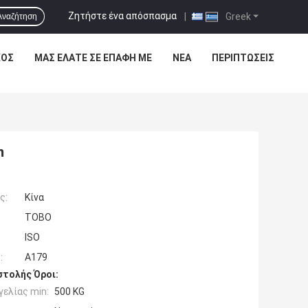
Ζητήστε ένα απόσπασμα
|
Greek
Αναζήτηση
ΧΟΣ
ΜΑΣ ΕΛΆΤΕ ΣΕ ΕΠΑΦΉ ΜΕ
ΝΈΑ
ΠΕΡΙΠΤΏΣΕΙΣ
m
ς:
Κίνα
TOBO
ISO
:
A179
τολής Όροι:
ελίας min:
500 KG