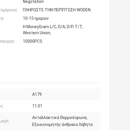
Negotation
ομέρειες:
ΠΛΗΡΩΣΤΕ ΤΗΝ ΠΕΡΊΠΤΩΣΗ WODEN
ης:
10-15 ημερών
Η MoneyGram L/C, D/A, D/P, T/T,
Western Union,
σφοράς:
10000PCS
:
Α179
ς:
11.01
Ανταλλακτικά Θερμοσίφωνα,
μογή:
Εξοικονομητής άνθρακα Λέβητα