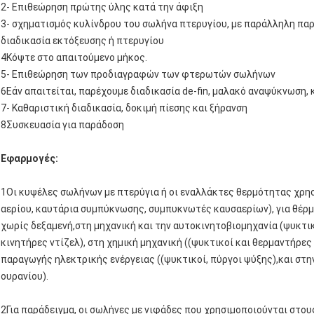
2- Επιθεώρηση πρώτης ύλης κατά την άφιξη
3- σχηματισμός κυλίνδρου του σωλήνα πτερυγίου, με παράλληλη πα
διαδικασία εκτόξευσης ή πτερυγίου
4Κόψτε στο απαιτούμενο μήκος.
5- Επιθεώρηση των προδιαγραφών των φτερωτών σωλήνων
6Εάν απαιτείται, παρέχουμε διαδικασία de-fin, μαλακό αναψύκνωση,
7- Καθαριστική διαδικασία, δοκιμή πίεσης και ξήρανση
8Συσκευασία για παράδοση
Εφαρμογές:
1Οι κυψέλες σωλήνων με πτερύγια ή οι εναλλάκτες θερμότητας χρησ
αερίου, καυτάρια συμπύκνωσης, συμπυκνωτές καυσαερίων), για θέρμ
χωρίς δεξαμενή,στη μηχανική και την αυτοκινητοβιομηχανία (ψυκτικ
κινητήρες ντίζελ), στη χημική μηχανική ((ψυκτικοί και θερμαντήρες
παραγωγής ηλεκτρικής ενέργειας ((ψυκτικοί, πύργοι ψύξης),και στ
ουρανίου).
2Για παράδειγμα, οι σωλήνες με νιφάδες που χρησιμοποιούνται στο