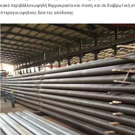
κακό περιβάλλον,υψηλή θερμοκρασία και πίεση, και σε διαβρωτική α
πτερύγια υψηλούς δείκτες απόδοσης.