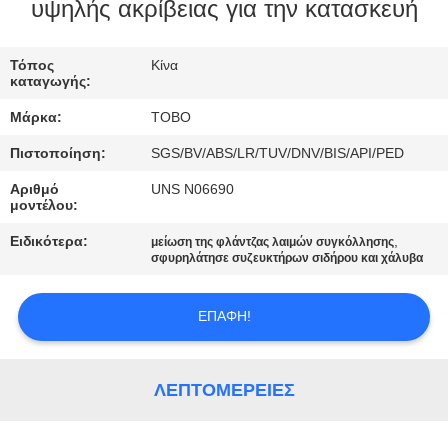
ΈΛΕΓΧΟΣ
υψηλής ακρίβειας για την κατασκευή
ΜΑΣ
Τόπος
Κίνα
καταγωγής:
ΕΛΆΤΕ
Μάρκα:
TOBO
ΣΕ
Πιστοποίηση:
SGS/BV/ABS/LR/TUV/DNV/BIS/API/PED
ΕΠΑΦΉ
Αριθμό
UNS N06690
ΜΕ
μοντέλου:
Ειδικότερα:
,
μείωση της φλάντζας λαιμών συγκόλλησης
ΝΈΑ
σφυρηλάτησε συζευκτήρων σιδήρου και χάλυβα
ΕΠΑΦΉ!
ΠΕΡΙΠΤΏΣΕΙΣ
SITEMAP
ΛΕΠΤΟΜΈΡΕΙΕΣ