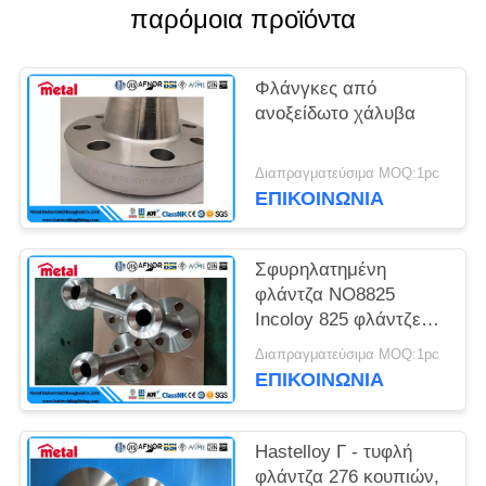
PRIVACY
παρόμοια προϊόντα
POLICY
Φλάνγκες από
ανοξείδωτο χάλυβα
Διαπραγματεύσιμα MOQ:1pc
ΕΠΙΚΟΙΝΩΝΊΑ
Σφυρηλατημένη
φλάντζα NO8825
Incoloy 825 φλάντζες
κραμάτων νικελίου
Διαπραγματεύσιμα MOQ:1pc
Nipoflange
ΕΠΙΚΟΙΝΩΝΊΑ
Hastelloy Γ - τυφλή
φλάντζα 276 κουπιών,