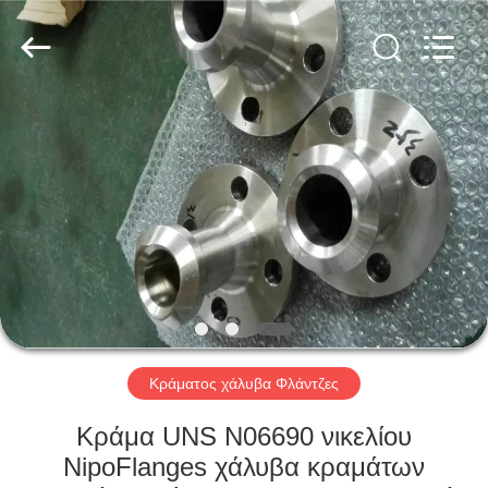
TOBO
STEEL
GROUP
CHINA.
All
Rights
Reserved.
ΣΠΊΤΙ
ΠΡΟΪΌΝΤΑ
ΠΕΡΊΠΟΥ
ΕΜΕΊΣ
ΓΎΡΟΣ
ΕΡΓΟΣΤΑΣΊΩΝ
Κράματος χάλυβα Φλάντζες
Κράμα UNS N06690 νικελίου
ΠΟΙΟΤΙΚΌΣ
NipoFlanges χάλυβα κραμάτων