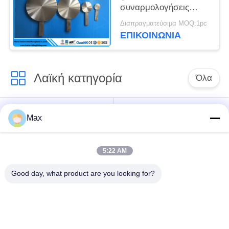
συναρμολογήσεις
χάλυβα ASME B16 5
Διαπραγματεύσιμα MOQ:1pc
σωλήνες και
ΕΠΙΚΟΙΝΩΝΊΑ
Λαϊκή κατηγορία
Όλα
έξοχος διπλός
Σωλήνας κραμάτων
Max
σωλήνας
νικελίου
ανοξείδωτου
5:22 AM
ωστενιτικός
ντυμένος σωλήνας
Good day, what product are you looking for?
σωλήνας
χάλυβα
ανοξείδωτου
Ομοιογενής
χαμηλή χαλύβδινους