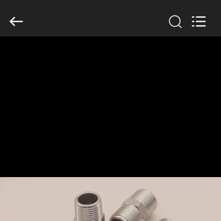
TOBO
STEEL
GROUP
CHINA.
All
Rights
Reserved.
ΣΠΊΤΙ
ΠΡΟΪΌΝΤΑ
ΠΕΡΊΠΟΥ
ΕΜΕΊΣ
ΓΎΡΟΣ
ΕΡΓΟΣΤΑΣΊΩΝ
ΠΟΙΟΤΙΚΌΣ