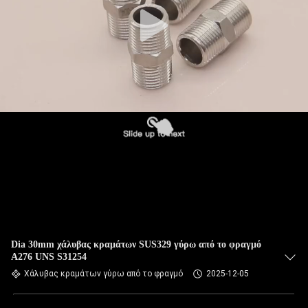
ΈΛΕΓΧΟΣ
ΜΑΣ
ΕΛΆΤΕ
ΣΕ
ΕΠΑΦΉ
ΜΕ
ΝΈΑ
ΠΕΡΙΠΤΏΣΕΙΣ
Dia 30mm χάλυβας κραμάτων SUS329 γύρω από το φραγμό
A276 UNS S31254
SITEMAP
Χάλυβας κραμάτων γύρω από το φραγμό
2025-12-05