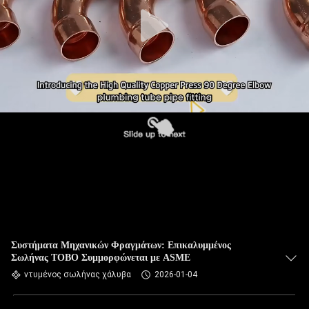
ΈΛΕΓΧΟΣ
ΜΑΣ
ΕΛΆΤΕ
ΣΕ
ΕΠΑΦΉ
ΜΕ
ΝΈΑ
ΠΕΡΙΠΤΏΣΕΙΣ
Συστήματα Μηχανικών Φραγμάτων: Επικαλυμμένος
Σωλήνας TOBO Συμμορφώνεται με ASME
SITEMAP
ντυμένος σωλήνας χάλυβα
2026-01-04