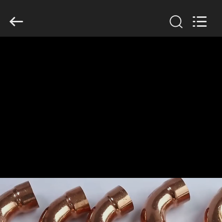
TOBO
STEEL
GROUP
CHINA.
All
Rights
Reserved.
ΣΠΊΤΙ
ΠΡΟΪΌΝΤΑ
ΠΕΡΊΠΟΥ
ΕΜΕΊΣ
ΓΎΡΟΣ
ΕΡΓΟΣΤΑΣΊΩΝ
ΠΟΙΟΤΙΚΌΣ