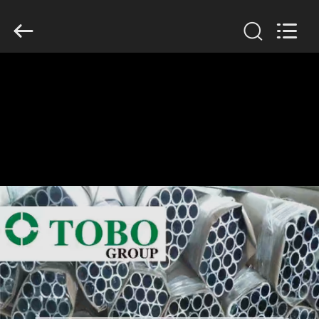
TOBO
STEEL
GROUP
CHINA.
All
Rights
Reserved.
ΣΠΊΤΙ
ΠΡΟΪΌΝΤΑ
ΠΕΡΊΠΟΥ
ΕΜΕΊΣ
ΓΎΡΟΣ
ΕΡΓΟΣΤΑΣΊΩΝ
ΠΟΙΟΤΙΚΌΣ