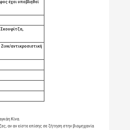
φος έχει υποβληθεί
 Σκουφίτζα,
 Ζινκ/αντικροσιστική
αγκάη Κίνα.
ες, αν αν είστε επίσης σε ζήτηση στην βιομηχανία