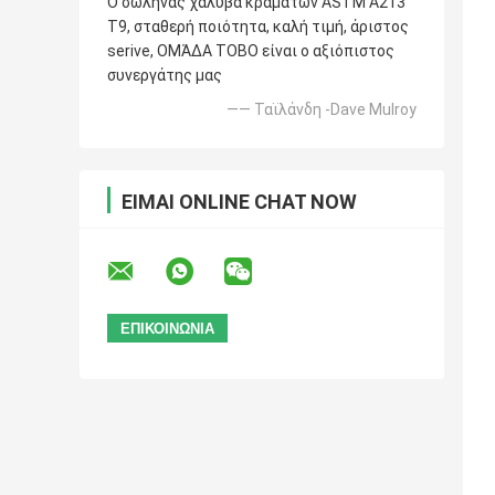
Ο σωλήνας χάλυβα κραμάτων ASTM A213
T9, σταθερή ποιότητα, καλή τιμή, άριστος
serive, ΟΜΆΔΑ TOBO είναι ο αξιόπιστος
συνεργάτης μας
—— Ταϊλάνδη -Dave Mulroy
ΕΊΜΑΙ ONLINE CHAT NOW