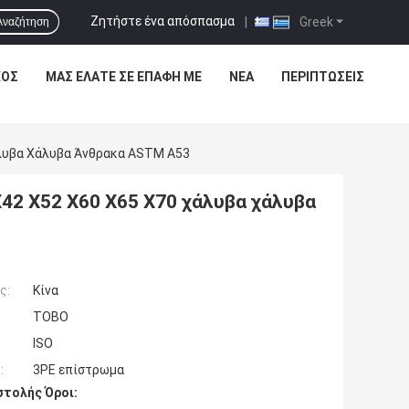
Ζητήστε ένα απόσπασμα
|
Greek
Αναζήτηση
ΧΟΣ
ΜΑΣ ΕΛΆΤΕ ΣΕ ΕΠΑΦΉ ΜΕ
ΝΈΑ
ΠΕΡΙΠΤΏΣΕΙΣ
άλυβα Χάλυβα Άνθρακα ASTM A53
42 X52 X60 X65 X70 χάλυβα χάλυβα
ς:
Κίνα
TOBO
ISO
:
3PE επίστρωμα
τολής Όροι: