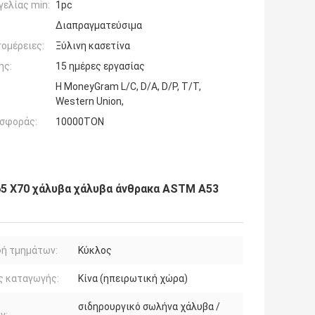
ελίας min:
1pc
Διαπραγματεύσιμα
ομέρειες:
Ξύλινη κασετίνα
ης:
15 ημέρες εργασίας
Η MoneyGram L/C, D/A, D/P, T/T,
Western Union,
σφοράς:
10000TON
65 X70 χάλυβα χάλυβα άνθρακα ASTM A53
ή τμημάτων:
Κύκλος
ς καταγωγής:
Κίνα (ηπειρωτική χώρα)
σιδηρουργικό σωλήνα χάλυβα /