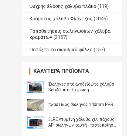
ψυχρής έλασης χάλυβα πλάκα
(119)
Κράματος χάλυβα Φλάντζες
(1045)
Τοποθετήσεις σωληνώσεων χάλυβα
κραμάτων
(2157)
Πετάξτε το ακρυλικό φύλλο
(157)
ΚΑΛΎΤΕΡΑ ΠΡΟΪΌΝΤΑ
Σωλήνες από ανοξείδωτο χάλυβα
Sch40 με επίστρωση
πλαστικός σωλήνας 140mm PPR
3LPE ντυμένη χάλυβα χιλ. πάχους
API σωλήνων καυτή - πιστοποίηση
κυλημένων 1,8 - 22