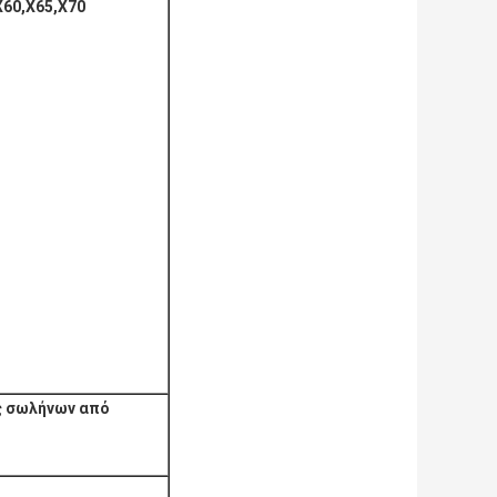
X60,X65,X70
 σωλήνων από