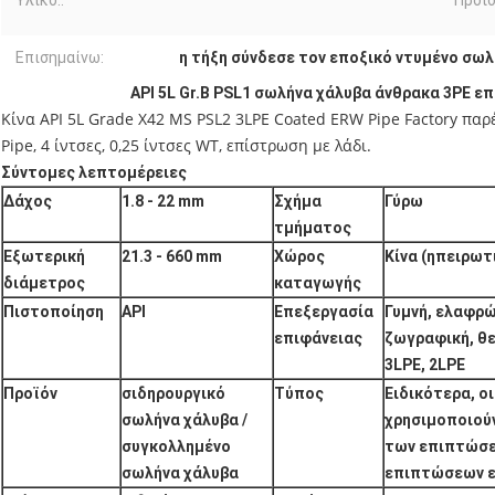
Υλικό::
Προϊό
Επισημαίνω:
η τήξη σύνδεσε τον εποξικό ντυμένο σω
API 5L Gr.B PSL1 σωλήνα χάλυβα άνθρακα 3PE 
Κίνα API 5L Grade X42 MS PSL2 3LPE Coated ERW Pipe Factory παρ
Pipe, 4 ίντσες, 0,25 ίντσες WT, επίστρωση με λάδι.
Σύντομες λεπτομέρειες
Δάχος
1.8 - 22 mm
Σχήμα
Γύρω
τμήματος
Εξωτερική
21.3 - 660 mm
Χώρος
Κίνα (ηπειρωτ
διάμετρος
καταγωγής
Πιστοποίηση
API
Επεξεργασία
Γυμνή, ελαφρώ
επιφάνειας
ζωγραφική, θε
3LPE, 2LPE
Προϊόν
σιδηρουργικό
Τύπος
Ειδικότερα, οι
σωλήνα χάλυβα /
χρησιμοποιούν
συγκολλημένο
των επιπτώσε
σωλήνα χάλυβα
επιπτώσεων εί