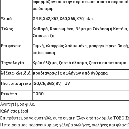
εφαρμόζονται στην περίπτωση που το αεροσκά
σε δοκιμή.
Υλικό
GR.B,X42,X52,X60,X65,X70, κλπ.
Τέλος
Καθαρό, Κουφωμένο, Νήμα με Σύνδεση ή Κεπάκι,
Σκουφίτζα
Επιφάνεια
Γυμνή, ελαφρώς λαδιωμένη, μαύρη/κίτρινη βαφή,
επίστρωση
Τεχνολογία
Κρύο έλξιμο, ζεστό έλασμα, ζεστό επεκτάσιμο
λέξεις-κλειδιά
προδιαγραφές σωλήνων από άνθρακα
Πιστοποιητικό
ISO,CE,SGS,BV,TUV
Ετικέτα
ΤΟΒΟ
Αγαπητέ μου φίλε,
Καλή σας μέρα!
Επιτρέψτε μου να συστηθώ, αυτή είναι η Έλεν από τον όμιλο ΤΟΒΟ Σ
Η εταιρεία μας παράγει κυρίως χάλυβα σωλήνες, σωλήνες και φλάντζ