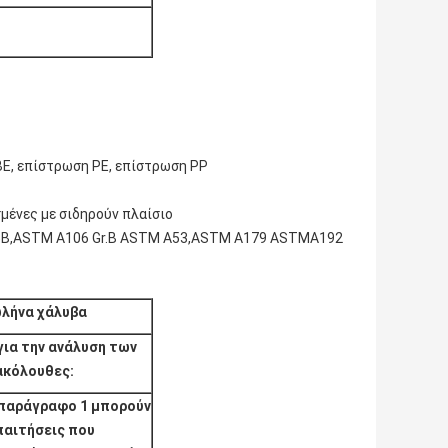
BE, επίστρωση PE, επίστρωση PP
μένες με σιδηρούν πλαίσιο
345B,ASTM A106 Gr.B ASTM A53,ASTM A179 ASTMA192
ωλήνα χάλυβα
για την ανάλυση των
ακόλουθες:
ν παράγραφο 1 μπορούν
παιτήσεις που