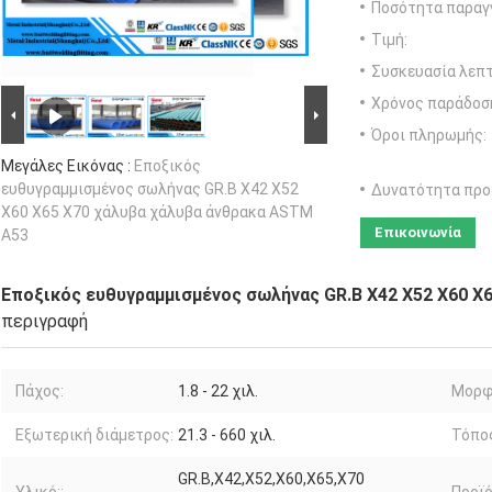
Ποσότητα παραγγ
Τιμή:
Συσκευασία λεπτ
Χρόνος παράδοσ
Όροι πληρωμής:
Μεγάλες Εικόνας :
Εποξικός
ευθυγραμμισμένος σωλήνας GR.B X42 X52
Δυνατότητα προ
X60 X65 X70 χάλυβα χάλυβα άνθρακα ASTM
Επικοινωνία
A53
Εποξικός ευθυγραμμισμένος σωλήνας GR.B X42 X52 X60 X
περιγραφή
Πάχος:
1.8 - 22 χιλ.
Μορφ
Εξωτερική διάμετρος:
21.3 - 660 χιλ.
Τόπο
GR.B,X42,X52,X60,X65,X70