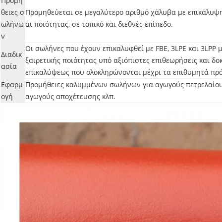
Προμή
θειες σ
Προμηθεύεται σε μεγαλύτερο αριθμό χάλυβα με επικάλυψ
ωλήνω
αι ποιότητας, σε τοπικό και διεθνές επίπεδο.
ν
Οι σωλήνες που έχουν επικαλυφθεί με FBE, 3LPE και 3LPP με
Διαδικ
ξαιρετικής ποιότητας υπό αξιόπιστες επιθεωρήσεις και δο
ασία
επικαλύψεως που ολοκληρώνονται μέχρι τα επιθυμητά πρ
Εφαρμ
Προμήθειες καλυμμένων σωλήνων για αγωγούς πετρελαίου
ογή
αγωγούς αποχέτευσης κλπ.