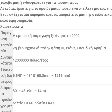
χάλυβα μας ή ενδιαφέρεστε για τα προϊόντα μας.
Αν ενδιαφέρεστε για το προϊόν μας, μπορείτε να στείλετε μια ερώτησ
Έτσι, αν έχετε μια παρόμοια έρευνα, μπορείτε να μας την στείλετε κ
καλύτερη υπηρεσία.
Χαιρετίσματα.
Παραγ
Η εμπορική παραγωγή ξεκίνησε το 2002
ωγή
Τοποθε
2η βιομηχανική πόλη- φάση III, Ριάντ, Σαουδική Αραβία
σία
Δυναμι
12000000 πόδια/έτος
κότητα
Εξωτερ
ική διά
6 5/8" ~ 48" ((168.3mm ~ 1219mm)
μετρος
Διάρκε
30' ~ 46' (9m ~ 14m)
ια
Προδια
Δελτίο ΕΚΑΧ, Δελτίο ΕΚΑΧ
γραφές