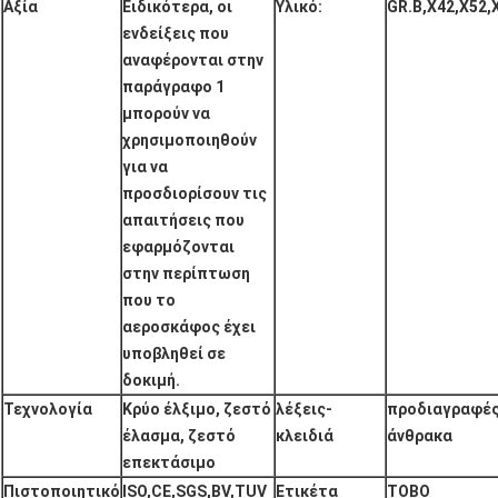
Αξία
Ειδικότερα, οι
Υλικό:
GR.B,X42,X52,
ενδείξεις που
αναφέρονται στην
παράγραφο 1
μπορούν να
χρησιμοποιηθούν
για να
προσδιορίσουν τις
απαιτήσεις που
εφαρμόζονται
στην περίπτωση
που το
αεροσκάφος έχει
υποβληθεί σε
δοκιμή.
Τεχνολογία
Κρύο έλξιμο, ζεστό
λέξεις-
προδιαγραφές
έλασμα, ζεστό
κλειδιά
άνθρακα
επεκτάσιμο
Πιστοποιητικό
ISO,CE,SGS,BV,TUV
Ετικέτα
ΤΟΒΟ