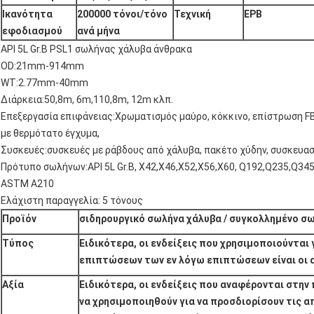
Ικανότητα
200000 τόνοι/τόνο
Τεχνική
ΕΡΒ
εφοδιασμού
ανά μήνα
API 5L Gr.B PSL1 σωλήνας χάλυβα άνθρακα
OD:21mm-914mm
WT:2.77mm-40mm
Διάρκεια:50,8m, 6m,110,8m, 12m κλπ.
Επεξεργασία επιφάνειας:Χρωματισμός μαύρο, κόκκινο, επίστρωση F
με θερμότατο έγχυμα,
Συσκευές:συσκευές με ράβδους από χάλυβα, πακέτο χύδην, συσκευασ
Πρότυπο σωλήνων:API 5L Gr.B, X42,X46,X52,X56,X60, Q192,Q235,Q
ASTM A210
Ελάχιστη παραγγελία: 5 τόνους
Προϊόν
σιδηρουργικό σωλήνα χάλυβα / συγκολλημένο σ
Τύπος
Ειδικότερα, οι ενδείξεις που χρησιμοποιούνται 
επιπτώσεων των εν λόγω επιπτώσεων είναι οι 
Αξία
Ειδικότερα, οι ενδείξεις που αναφέρονται στη
να χρησιμοποιηθούν για να προσδιορίσουν τις α