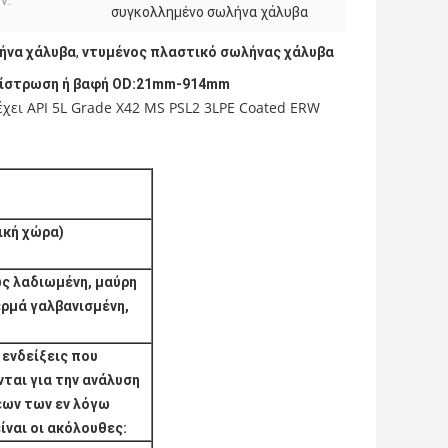
ν:
συγκολλημένο σωλήνα χάλυβα
λήνα χάλυβα
,
ντυμένος πλαστικό σωλήνας χάλυβα
επίστρωση ή βαφή OD:21mm-914mm
έχει API 5L Grade X42 MS PSL2 3LPE Coated ERW
ική χώρα)
ς λαδιωμένη, μαύρη
ρμά γαλβανισμένη,
 ενδείξεις που
ται για την ανάλυση
ων των εν λόγω
ναι οι ακόλουθες: