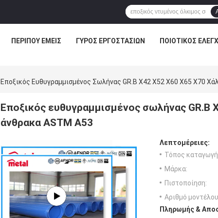
ΠΕΡΊΠΟΥ ΕΜΕΊΣ
ΓΎΡΟΣ ΕΡΓΟΣΤΑΣΊΩΝ
ΠΟΙΟΤΙΚΌΣ ΈΛΕΓ
Εποξικός Ευθυγραμμισμένος Σωλήνας GR.B X42 X52 X60 X65 X70 Χ
Εποξικός ευθυγραμμισμένος σωλήνας GR.B X
άνθρακα ASTM A53
Λεπτομέρειες:
Τόπος καταγωγή
Μάρκα:
Πιστοποίηση:
Αριθμό μοντέλου
Πληρωμής & Αποσ