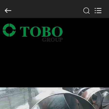
TOBO
STEEL
GROUP
CHINA.
All
Rights
Reserved.
ΣΠΊΤΙ
ΠΡΟΪΌΝΤΑ
ΠΕΡΊΠΟΥ
ΕΜΕΊΣ
ΓΎΡΟΣ
ΕΡΓΟΣΤΑΣΊΩΝ
ΠΟΙΟΤΙΚΌΣ