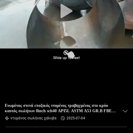
ΈΛΕΓΧΟΣ
ΜΑΣ
ΕΛΆΤΕ
ΣΕ
ΕΠΑΦΉ
ΜΕ
ΝΈΑ
ΠΕΡΙΠΤΏΣΕΙΣ
Ενωμένος στενά εποξικός ντυμένος τραβηγμένος στο κρύο
καυτός σωλήνων 8inch sch40 API5L ASTM A53 GR.B FBE
SITEMAP
χάλυβα - κυλημένος,
ντυμένος σωλήνας χάλυβα
2025-07-04