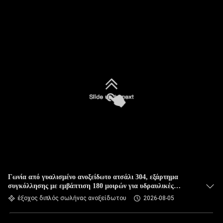
ΈΛΕΓΧΟΣ
ΜΑΣ
ΕΛΆΤΕ
ΣΕ
ΕΠΑΦΉ
ΜΕ
ΝΈΑ
ΠΕΡΙΠΤΏΣΕΙΣ
Γωνία από γυαλισμένο ανοξείδωτο ατσάλι 304, εξάρτημα
συγκόλλησης με εμβάπτιση 180 μοιρών για υδραυλικές
SITEMAP
εγκαταστάσεις
έξοχος διπλός σωλήνας ανοξείδωτου
2026-08-05